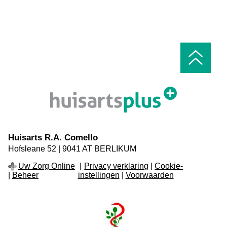
Ga
naar
het
begin
van
de
pagin
Huisarts R.A. Comello
Hofsleane
52
9041 AT
BERLIKUM
Uw Zorg Online
Privacy verklaring
|
Cookie-
instellingen
|
Voorwaarden
|
Beheer