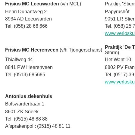
Frisius MC Leeuwarden
(v/h MCL)
Praktijk ‘Stie
Henri Dunantweg 2
Papyrushôf
8934 AD Leeuwarden
9051 LR Stie
Tel. (058) 28 66 666
Tel. (058) 25 
www.verloskun
Praktijk ‘De 
Frisius MC Heerenveen
(v/h Tjongerschans)
Storm)
Thialfweg 44
Het Want 10
8841 PW Heerenveen
8802 PV Fran
Tel. (0513) 685685
Tel. (0517) 39
www.verloskun
Antonius ziekenhuis
Bolswarderbaan 1
8601 ZK Sneek
Tel. (0515) 48 88 88
Afsprakenpoli: (0515) 48 81 11