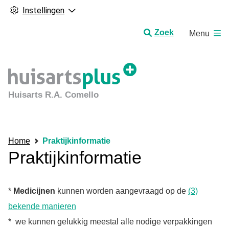
Instellingen
H
Zoek
Menu
o
o
f
d
m
Huisarts R.A. Comello
e
n
u
Home
Praktijkinformatie
Praktijkinformatie
*
Medicijnen
kunnen worden aangevraagd op de
(3)
bekende manieren
* we kunnen gelukkig meestal alle nodige verpakkingen