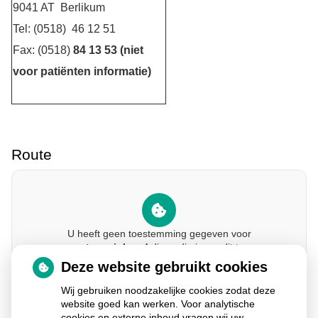
9041 AT Berlikum
Tel: (0518) 46 12 51
Fax: (0518)
84 13 53 (niet
voor patiënten informatie)
Route
U heeft geen toestemming gegeven voor
externe inhoud
die nodig is om dit te
zien.
Deze website gebruikt cookies
Cookie-instellingen wijzigen
Wij gebruiken noodzakelijke cookies zodat deze
website goed kan werken. Voor analytische
cookies en externe inhoud vragen wij uw