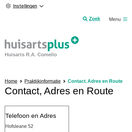
Instellingen
H
Zoek
Menu
o
o
f
d
m
Huisarts R.A. Comello
e
n
u
Home
Praktijkinformatie
Contact, Adres en Route
Contact, Adres en Route
Telefoon en Adres
Hofsleane 52