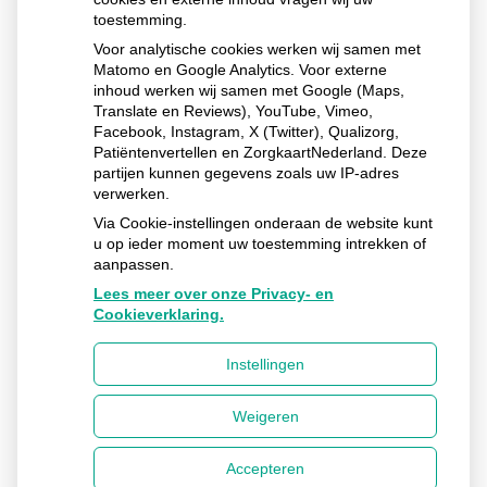
toestemming.
Voor analytische cookies werken wij samen met
Matomo en Google Analytics. Voor externe
Ga
inhoud werken wij samen met Google (Maps,
naar
het
Translate en Reviews), YouTube, Vimeo,
begin
Facebook, Instagram, X (Twitter), Qualizorg,
van
Patiëntenvertellen en ZorgkaartNederland. Deze
de
partijen kunnen gegevens zoals uw IP-adres
pagin
verwerken.
Via Cookie-instellingen onderaan de website kunt
u op ieder moment uw toestemming intrekken of
Huisarts R.A. Comello
aanpassen.
Hofsleane
52
9041 AT
BERLIKUM
Lees meer over onze Privacy- en
Cookieverklaring.
Uw Zorg Online
Privacy verklaring
|
Cookie-
instellingen
|
Voorwaarden
|
Beheer
Instellingen
Weigeren
Accepteren