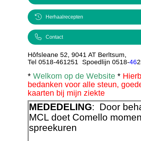
Herhaalrecepten
Contact
Hôfsleane 52, 9041 AT Berltsum,
Tel 0518-461251 Spoedlijn 0518-
46
2
*
Welkom op de Website
*
Hierb
bedanken voor alle steun, goed
kaarten bij mijn ziekte
MEDEDELING
: Door beha
MCL doet Comello momen
spreekuren