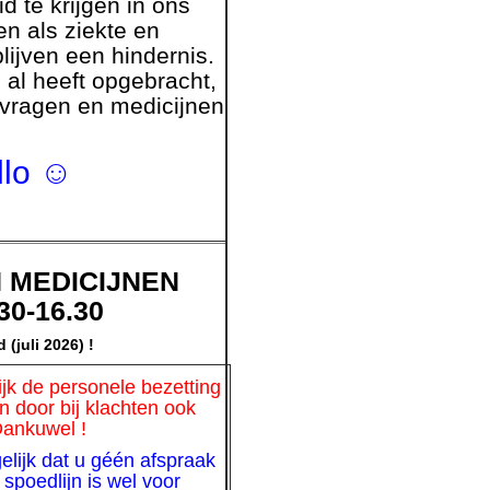
 te krijgen in ons
n als ziekte en
lijven een hindernis.
 al heeft opgebracht,
 vragen en medicijnen
llo ☺
N MEDICIJNEN
15.30-16.30
i 2026) !
lijk de personele bezetting
n door bij klachten ook
Dankuwel !
lijk dat u géén afspraak
spoedlijn is wel voor