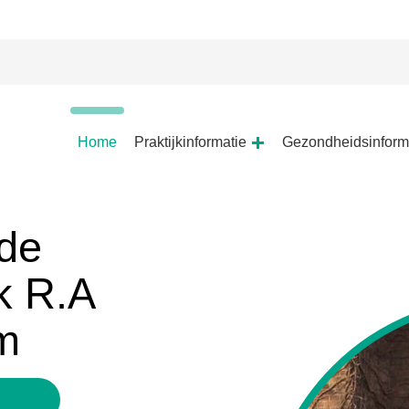
Hoofdmenu
Home
Praktijkinformatie
Gezondheidsinform
Praktijkinformatie
submenu
de
k R.A
m