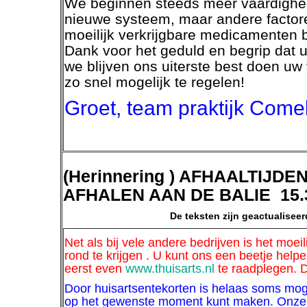
We beginnen steeds meer vaardigheid
nieuwe systeem, maar andere factore
moeilijk verkrijgbare medicamenten b
Dank voor het geduld en begrip dat u
we blijven ons uiterste best doen uw
zo snel mogelijk te regelen!
Groet, team praktijk Come
(Herinnering ) AFHAALTIJDE
AFHALEN AAN DE BALIE 
De teksten zijn geactualiseerd (jul
Net als bij vele andere bedrijven is het moei
rond te krijgen . U kunt ons een beetje helpe
eerst even
www.thuisarts.nl
te raadplegen. 
Door huisartsentekorten is helaas soms moge
op het gewenste moment kunt maken.
Onze 