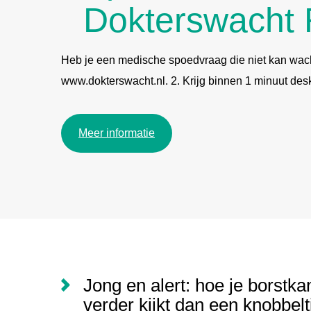
Dokterswacht 
Heb je een medische spoedvraag die niet kan wac
www.dokterswacht.nl. 2. Krijg binnen 1 minuut desk
Meer informatie
Nieuws
Jong en alert: hoe je borstka
verder kijkt dan een knobbelt