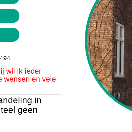
494
ij wil ik ieder
e wensen en vele
ndeling in
teel geen