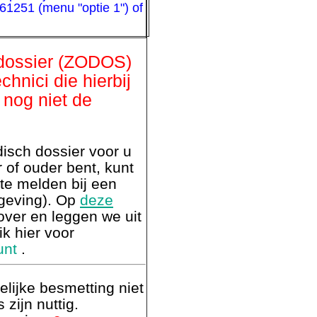
61251 (menu "optie 1") of
 dossier (ZODOS)
chnici die hierbij
 nog niet de
isch dossier voor u
r of ouder bent, kunt
 te melden bij een
geving). Op
deze
over en leggen we uit
k hier voor
unt
.
lijke besmetting niet
 zijn nuttig.