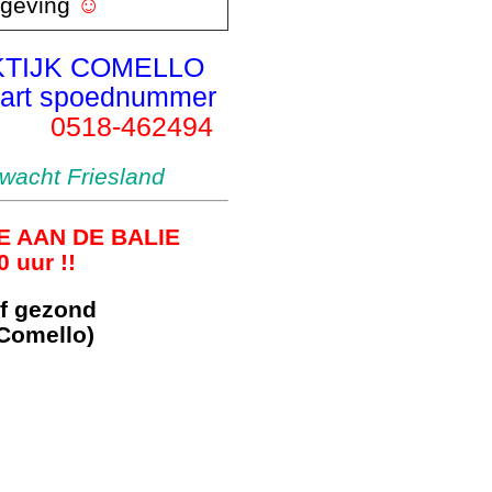
mgeving
☺
TIJK COMELLO
part spoednummer
0518-462494
wacht Friesland
IE AAN DE BALIE
ur !!
ijf gezond
 Comello)