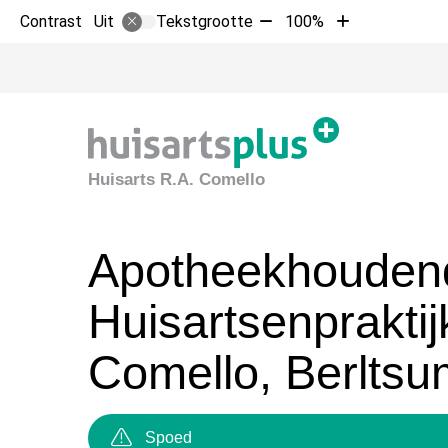
Tekst
Tekst
Contrast
Tekstgrootte
100%
Uit
verkleinen
vergroten
met
met
10%
10%
Huisarts R.A. Comello
Apotheekhouden
Huisartsenpraktij
Comello, Berltsu
Spoed