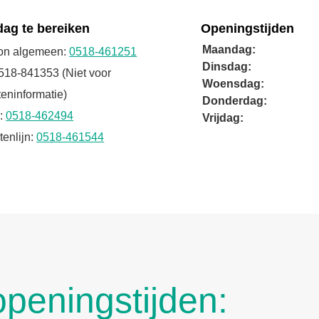
ag te bereiken
Openingstijden
Maandag:
oon algemeen:
0518-461251
Dinsdag:
518-841353 (Niet voor
Woensdag:
teninformatie)
Donderdag:
:
0518-462494
Vrijdag:
enlijn:
0518-461544
peningstijden: