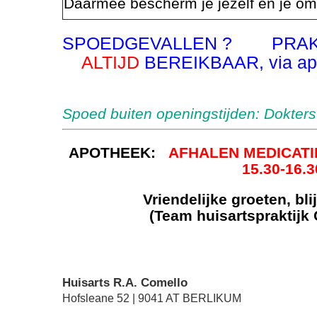
Daarmee bescherm je jezelf én je o
SPOEDGEVALLEN ? PRAK
ALTIJD
BEREIKBAAR, via a
Spoed buiten openingstijden: Dokters
APOTHEEK:
AFHALEN MEDICAT
15.30-16.30 u
Vriendelijke groeten, bl
(Team huisartspraktijk
Huisarts R.A. Comello
Hofsleane
52
9041 AT
BERLIKUM